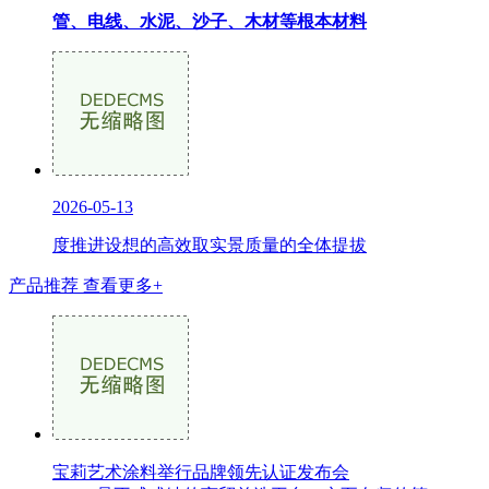
管、电线、水泥、沙子、木材等根本材料
2026-05-13
度推进设想的高效取实景质量的全体提拔
产品推荐
查看更多+
宝莉艺术涂料举行品牌领先认证发布会