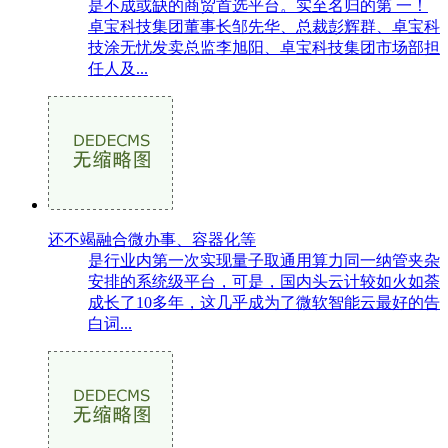
是不成或缺的商贸首选平台。实至名归的第 一！
卓宝科技集团董事长邹先华、总裁彭辉群、卓宝科
技涂无忧发卖总监李旭阳、卓宝科技集团市场部担
任人及...
还不竭融合微办事、容器化等
是行业内第一次实现量子取通用算力同一纳管夹杂
安排的系统级平台，可是，国内头云计较如火如荼
成长了10多年，这几乎成为了微软智能云最好的告
白词...