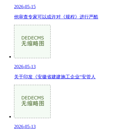
2026-05-15
他审查专家可以或许对《规程》进行严酷
2026-05-13
关于印发《安徽省建建施工企业“安管人
2026-05-13